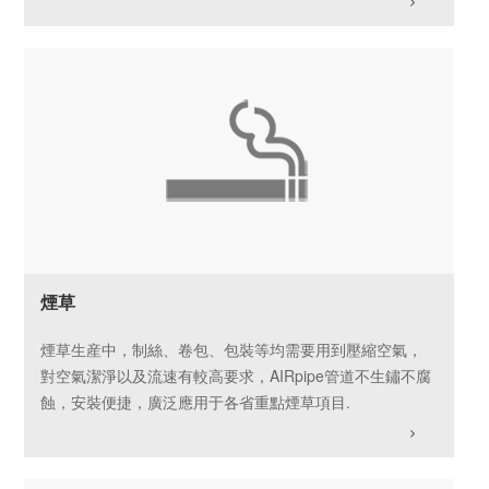
煙草
煙草生産中，制絲、卷包、包裝等均需要用到壓縮空氣，
對空氣潔淨以及流速有較高要求，AIRpipe管道不生鏽不腐
蝕，安裝便捷，廣泛應用于各省重點煙草項目.