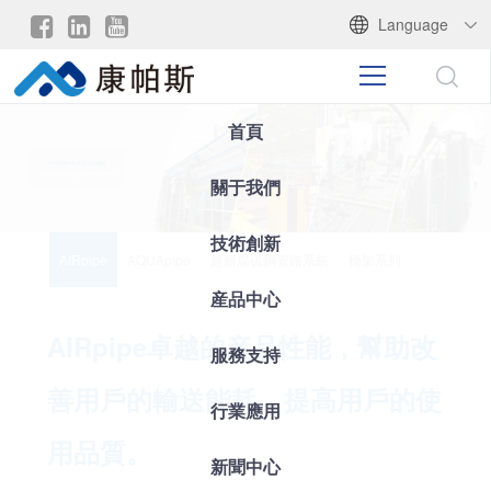
Language
首頁
關于我們
技術創新
AIRpipe
AQUApipe
超耐腐碳鋼管路系統
橋架系列
産品中心
AIRpipe卓越的産品性能，幫助改
服務支持
善用戶的輸送能耗，提高用戶的使
行業應用
用品質。
新聞中心