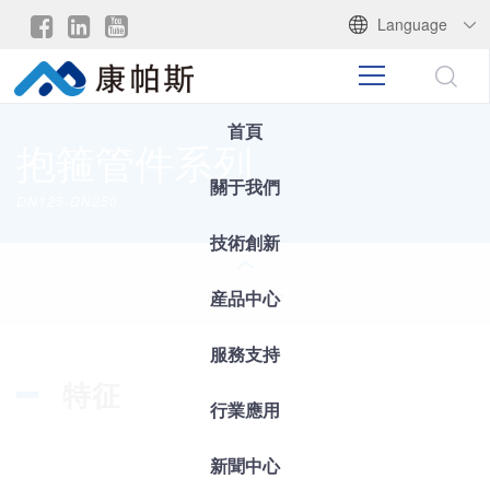
Language
首頁
抱箍管件系列
關于我們
DN125-DN250
技術創新
産品中心
Product Top
服務支持
特征
行業應用
新聞中心