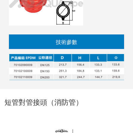
技術參數
短管對管接頭（消防管）