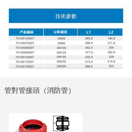
技術參數
管對管接頭（消防管）