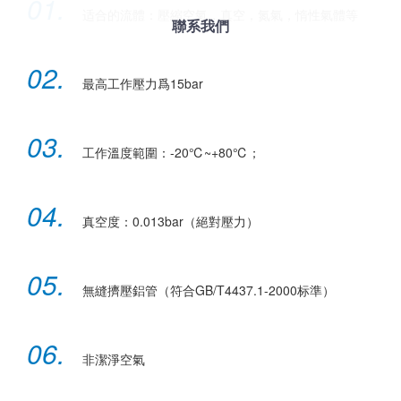
01.
适合的流體：壓縮空氣，真空，氮氣，惰性氣體等
聯系我們
02.
最高工作壓力爲15bar
03.
工作溫度範圍：-20℃~+80℃；
04.
真空度：0.013bar（絕對壓力）
05.
無縫擠壓鋁管（符合GB/T4437.1-2000标準）
06.
非潔淨空氣