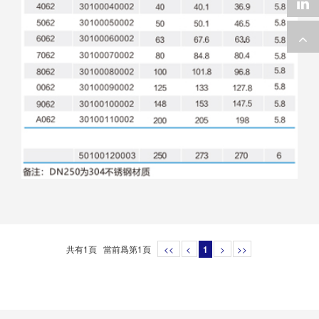
共有1頁 當前爲第1頁
<<
<
1
>
>>